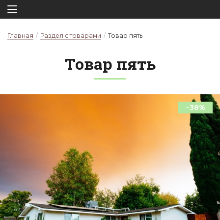
Главная
/
Раздел с товарами
/
Товар пять
То­вар пять
−38%