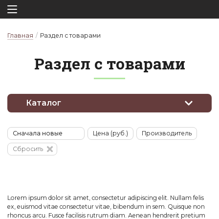
Главная
/
Раздел с товарами
Раз­дел с то­ва­ра­ми
Каталог
Цена (руб.)
Производитель
Сбросить
Lorem ipsum dolor sit amet, consectetur adipiscing elit. Nullam felis
ex, euismod vitae consectetur vitae, bibendum in sem. Quisque non
rhoncus arcu. Fusce facilisis rutrum diam. Aenean hendrerit pretium