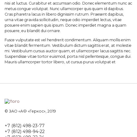
nisi at luctus. Curabitur et accumsan odio. Donec elementum nunc ac
metus congue volutpat. Nunc ullamcorper quis quam id dapibus.
Cras pharetra lacus in libero dignissim rutrum. Praesent dapibus,
urna vitae gravida sollicitudin, neque odio imperdiet lectus, vitae
posuere enim sapien quis ipsum. Donec imperdiet magna a quam
posuere, eu blandit dui ornare.
Fusce vulputate est vel hendrerit condimentum. Aliquam mollis enim
vitae blandit fermentum. Vestibulum dictum sagittis erat, at molestie
mi. Vestibulum cursus auctor quam, et ullamcorper lacus sagittis nec.
Suspendisse vitae tortor euismod, porta nisl pellentesque, congue dui.
Mauris ullamcorper tortor libero, ut cursus purus volutpat et
© ЗАО «АФ «Геркос», 2019
+7 (812) 498-23-77
+7 (812) 498-94-22